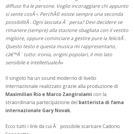
diffuso fra le persone. Voglio incoraggiare chi appunto
si sente cosÃ¬. PerchÃ© esiste sempre una seconda
possibilitÃ . Ogni lasciata Ã¨ persa? Devi decidere se
rimanere (sempre) alla stazione sbagliata con il vestito
migliore, oppure cominciare a gestire pure la felicitÃ .
Questo testo e questa musica mi rappresentano,
câ€™Ã¨ tutto: ironia, origini popolari, il mio lato
sensibile e intellettuale
.Â»
Il singolo ha un sound moderno di livello
internazionale realizzato grazie alla produzione di
Maximilian Rio e Marco Zangirolami
con la
straordinaria partecipazione del
batterista di fama
internazionale Gary Novak
.
Ecco tutti i link da cui Ã¨ possibile scaricare Cadono