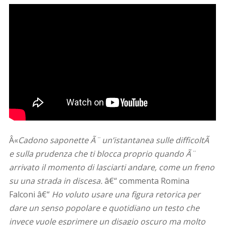
Â«
Cadono saponette Ã¨ un’istantanea sulle difficoltÃ
e sulla prudenza che ti blocca proprio quando Ã¨
arrivato il momento di lasciarti andare, come un freno
su una strada in discesa.
â€“ commenta Romina
Falconi â€“
Ho voluto usare una figura retorica per
dare un senso popolare e quotidiano un testo che
invece vuole esprimere un disagio oscuro ma molto