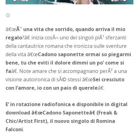
â€œ
Ãˆ una vita che sorrido, quando arriva il mio
regalo
?â€ inizia cosÃ¬ uno dei singoli piÃ¹ sferzanti
della cantautrice romana che ironizza sulle sventure
della vita â€œ
Cadono saponette ormai so piegarmi
bene, tu che eviti il dolore dimmi un po’ come si
fa
â€. Note amare che si accompagnano perÃ² a una
visione autoironica di sÃ© stessi â€œ
Sei cresciuto
con l’amore, io con un paio di querele
â€.
E’ in rotazione radiofonica e disponibile in digital
download â€œCadono Saponetteâ€ (Freak &
Chic/Artist First), il nuovo singolo di Romina
Falconi
.