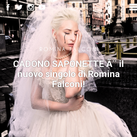
CADONO SAPONETTE Ã¨ il
nuovo singolo di Romina
Falconi!