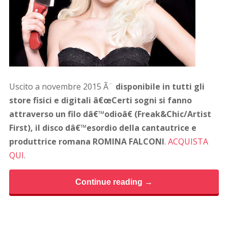
Uscito a novembre 2015 Ã¨
disponibile in tutti gli
store fisici e digitali â€œCerti sogni si fanno
attraverso un filo dâ€™odioâ€ (Freak&Chic/Artist
First), il disco dâ€™esordio della cantautrice e
produttrice romana ROMINA FALCONI
.
ACQUISTA
QUI
.
Continue reading →