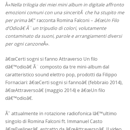
Â«
Nella trilogia dei miei mini album in digitale affronto
emozioni comuni con una sinceritÃ che ha stupito me
per prima
â€“ racconta Romina Falconi –
â€œUn Filo
d’Odioâ€ Ã¨ un tripudio di colori, volutamente
contaminato da suoni, parole e arrangiamenti diversi
per ogni canzone
Â».
â€œCerti sogni si fanno Attraverso Un filo
dâ€™odioâ€ Ã¨ composto da tre mini-album dal
caratteristico sound elettro pop, prodotti da Filippo
Fornaciari: â€œCerti sogni si fannoâ€ (febbraio 2014),
â€œAttraversoâ€ (maggio 2014) e â€œUn filo
dâ€™odioâ€.
Ãˆ attualmente in rotazione radiofonica lâ€™ultimo
singolo di Romina Falconi ft. Immanuel Casto
â€œEyelinerâ€, estratto da â€œAttraversoâ€. Il video