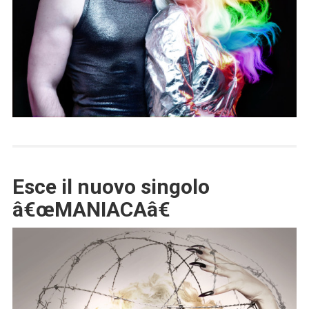
Esce il nuovo singolo
â€œMANIACAâ€