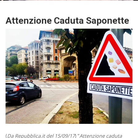
Attenzione Caduta Saponette
(
Da Repubblica.it del 15/09/17
) “
Attenzione caduta