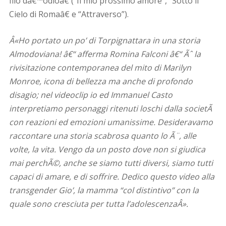
filo dâ€™odioâ€ (“Il mio prossimo amore”, “Sotto il
Cielo di Romaâ€ e “Attraverso”).
Â«Ho portato un po’ di Torpignattara in una storia
Almodoviana! â€“ afferma Romina Falconi â€“ Ãˆ la
rivisitazione contemporanea del mito di Marilyn
Monroe, icona di bellezza ma anche di profondo
disagio; nel videoclip io ed Immanuel Casto
interpretiamo personaggi ritenuti loschi dalla societÃ
con reazioni ed emozioni umanissime. Desideravamo
raccontare una storia scabrosa quanto lo Ã¨, alle
volte, la vita. Vengo da un posto dove non si giudica
mai perchÃ©, anche se siamo tutti diversi, siamo tutti
capaci di amare, e di soffrire. Dedico questo video alla
transgender Gio’, la mamma “col distintivo” con la
quale sono cresciuta per tutta l’adolescenzaÂ».