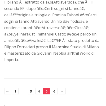
Il brano Ã¨ estratto da â€œAttraversoâ€ che Ã¨ il
secondo EP, dopo â€œCerti sogni si fannoâ€,
dellâ€™originale trilogia di Romina Falconi â€œCerti
sogni si fanno Attraverso Un filo dâ€™odioâ€ e
contiene i brani: â€œAttraversoâ€; â€œCirceâ€;
â€œEyelinerâ€ ft. Immanuel Casto; â€œSe perdo un
amicoâ€; â€œViva leiâ€. Lâ€™EP Ã¨ stato prodotto da
Filippo Fornaciari presso il Manchine Studio di Milano
e masterizzato da Giovanni Nebbia all’Ithil World di
Imperia.
←
…
→
1
3
4
5
6