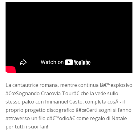
La cantautrice romana, mentre continua lâ€™esplosivo
â€œSognando Cracovia Tourâ€ che la vede sullo
stesso palco con Immanuel Casto, completa cosÃ¬ il
proprio progetto discografico â€œCerti sogni si fanno
attraverso un filo dâ€™odioâ€ come regalo di Natale
per tutti i suoi fan!