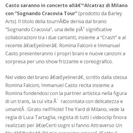
Casto saranno in concerto allâ€™Alcatraz di Milano
con “Sognando Cracovia Tour”
(prodotto da Barley
Arts). Il titolo della tournÃ©e deriva dal brano
“Sognando Cracovia”, una delle piÃ¹ significative
collaborazioni tra i due cantanti, insieme a “Crash” e al
recente â€œEyelinerâ€. Romina Falconi e Immanuel
Casto presenteranno i propri brani e nuove canzoni a
sorpresa per uno show frizzante e coreografico.
Nel video del brano â€œEyelinerâ€, scritto dalla stessa
Romina Falconi, Immanuel Casto recita insieme a
Romina fondendosi con la partner artistica nella figura
di un trans, la cui vita Ã¨ raccontata con delicatezza e
umanitÃ . Girato nell’Hotel The Yard di Milano, vede la
regia di Luca Tartaglia, regista di tutti i videoclip finora
realizzati per â€œCerti sogni si fanno Attraverso Un