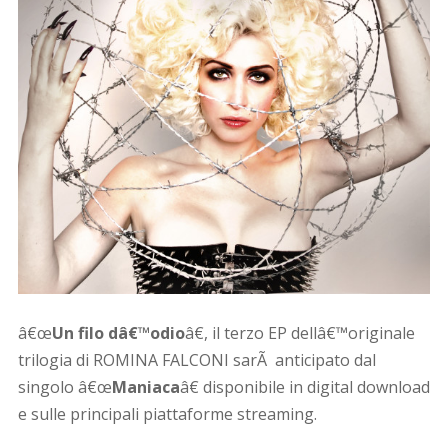
â€œ
Un filo dâ€™odio
â€, il terzo EP dellâ€™originale
trilogia di ROMINA FALCONI sarÃ anticipato dal
singolo â€œ
Maniaca
â€ disponibile in digital download
e sulle principali piattaforme streaming.