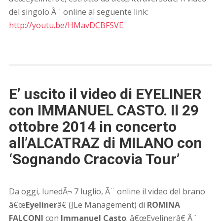
del singolo Ã¨ online al seguente link:
http://youtu.be/HMavDCBFSVE
E’ uscito il video di EYELINER
con IMMANUEL CASTO. Il 29
ottobre 2014 in concerto
all’ALCATRAZ di MILANO con
‘Sognando Cracovia Tour’
Da oggi, lunedÃ¬ 7 luglio, Ã¨ online il video del brano
â€œ
Eyeliner
â€ (JLe Management) di
ROMINA
FALCONI
con
Immanuel Casto
. â€œEyelinerâ€ Ã¨