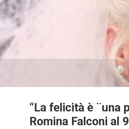
“La felicità è ¨una 
Romina Falconi al