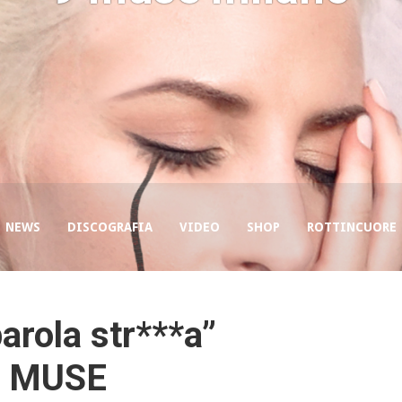
NEWS
DISCOGRAFIA
VIDEO
SHOP
ROTTINCUORE
parola str***a”
 9 MUSE