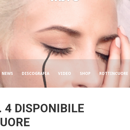
NEWS
DISCOGRAFIA
VIDEO
SHOP
ROTTINCUORE
 4 DISPONIBILE
CUORE