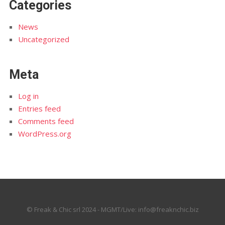
Categories
News
Uncategorized
Meta
Log in
Entries feed
Comments feed
WordPress.org
© Freak & Chic srl 2024 - MGMT/Live: info@freaknchic.biz